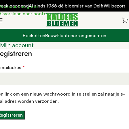
 week geopend
Al sinds 1936 dé bloemist van Delft
Wij bezorgen
Ga naar navigatie
Overslaan naar hoofdinhoud
Boeketten
Rouw
Plantenarrangementen
Mijn account
egistreren
-mailadres
*
n link om een nieuw wachtwoord in te stellen zal naar je e-
ailadres worden verzonden.
Registreren