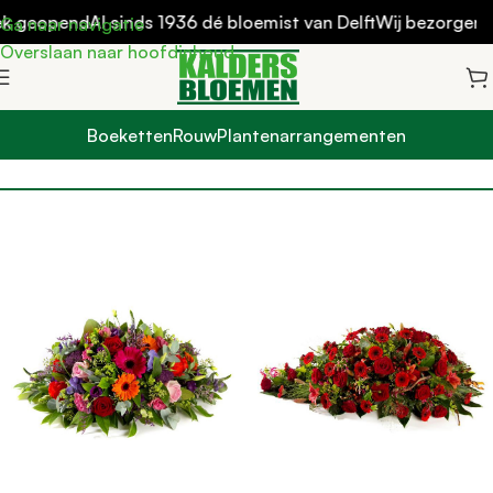
ek geopend
Al sinds 1936 dé bloemist van Delft
Wij bezorgen ui
Ga naar navigatie
Overslaan naar hoofdinhoud
Boeketten
Rouw
Plantenarrangementen
Filters
Home
Rouw
Rouwboeket