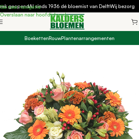
week geopend
Al sinds 1936 dé bloemist van Delft
Wij bezorgen 
Ga naar navigatie
Overslaan naar hoofdinhoud
Boeketten
Rouw
Plantenarrangementen
Home
Boeketten
Boeketten zonder vaas