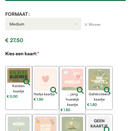
FORMAAT
Wissen
€
27,50
Kies een kaart:
*
Kalders
kaartje
Hartje kaartje
... jarig
Gefeliciteerd
€
0,00
€
1,50
huwelijk
kaartje
kaartje
€
1,50
€
1,50